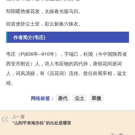
邹阳暖艳催花发，太皞春光簇马归。
回首便辞尘土世，彩云新换六铢衣。
作者简介(韦庄)
韦庄（约836年─910年），字端己，杜陵（今中国陕西省
西安市附近）人，诗人韦应物的四代孙，唐朝花间派词
人，词风清丽，有《浣花词》流传。曾任前蜀宰相，谥文
靖。
网络标签：
唐代
尘土
翠微
上一篇
“山到平来海亦枯”的出处是哪里