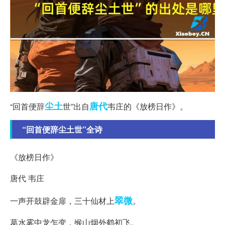
尘土
唐代
“回首便辞
世”出自
韦庄的《放榜日作》。
“回首便辞尘土世”全诗
《放榜日作》
唐代 韦庄
翠微
一声开鼓辟金扉，三十仙材上
。
葛水雾中龙乍变，缑山烟外鹤初飞。