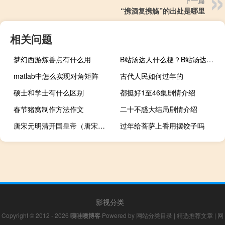
下一篇
“携酒复携觞”的出处是哪里
相关问题
梦幻西游炼兽点有什么用
B站汤达人什么梗？B站汤达人是什么意思什么梗
matlab中怎么实现对角矩阵
古代人民如何过年的
硕士和学士有什么区别
都挺好1至46集剧情介绍
春节猪窝制作方法作文
二十不惑大结局剧情介绍
唐宋元明清开国皇帝（唐宋元民清）
过年给菩萨上香用摆饺子吗
影视分类
Copyright © 2012 - 2026
咦哇噢博客
Powered by
网站分类目录
|
精选推荐文章
|
网