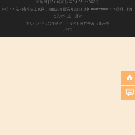
站地图
|
疑难解答
陕ICP备05444392号
声明：本站内容来自互联网，如信息有错误可发邮件到f_fb#foxmail.com说明，我们
会及时纠正，谢谢
本站仅为个人兴趣爱好，不接盈利性广告及商业合作
小男孩