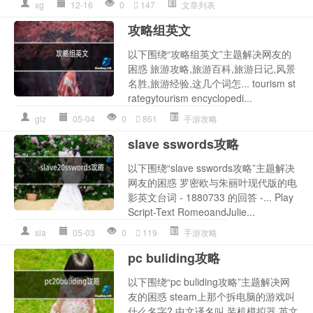
xg
12-16
0
147
文章列表
攻略组英文
以下围绕“攻略组英文”主题解决网友的
困惑 旅游攻略,旅游百科,旅游日记,风景
名胜,旅游经验,这几个词怎... tourism st
rategytourism encyclopedi...
glz
05-04
0
861
手游攻略
slave sswords攻略
以下围绕“slave sswords攻略”主题解决
网友的困惑 罗密欧与朱丽叶现代版的电
影英文台词 - 1880733 的回答 -... Play
Script-Text RomeoandJulie...
sla
05-03
0
119
手游攻略
pc buliding攻略
以下围绕“pc buliding攻略”主题解决网
友的困惑 steam上那个拆电脑的游戏叫
什么名字? 中文译名叫 装机模拟器 英文