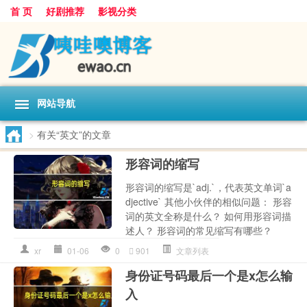
首 页
好剧推荐
影视分类
网站导航
>
有关“英文”的文章
形容词的缩写
形容词的缩写是`adj.`，代表英文单词`a
djective` 其他小伙伴的相似问题： 形容
词的英文全称是什么？ 如何用形容词描
述人？ 形容词的常见缩写有哪些？
xr
01-06
0
901
文章列表
身份证号码最后一个是x怎么输
入