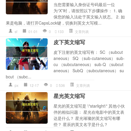
当您需要输入身份证号码最后一位
为“X”时，请按照以下步骤操作： 1. 确
保您的输入法处于英文输入状态。 2. 如
果是电脑，请打开CapsLock键，切换到英文大写模...
sf
01-01
0
133
文章列表
皮下英文缩写
皮下注射的英文缩写有： SC （subcut
aneous） SQ （sub-cutaneous） sub-
cu （subcutaneous） sub-Q （subcut
aneous） SubQ （subcutaneous） su
bcut （subc...
px
12-17
0
536
文章列表
星光英文缩写
星光的英文缩写是 \"starlight\" 其他小伙
伴的相似问题： 星光在电影中的英文表
达是什么？ 星光璀璨的英文缩写有哪
些？ 星辰的英文名字是什么？