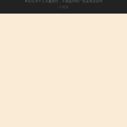
本站仅为个人兴趣爱好，不接盈利性广告及商业合作
小男孩