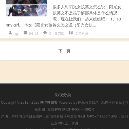
很多人对阳光女孩英文怎么说，阳光女
孩英文不是很了解那具体是什么情况
呢，现在让我们一起来瞧瞧吧！ 1、su
nny girl。 本文【阳光女孩英文怎么说（阳光女孩...
yg
04-12
0
753
文章列表
下一页
影视分类
Copyright © 2012 - 2026
咦哇噢博客
Powered by
网站分类目录
|
精选推荐文章
|
网
站地图
|
疑难解答
陕ICP备05444392号
声明：本站内容来自互联网，如信息有错误可发邮件到f_fb#foxmail.com说明，我们
会及时纠正，谢谢